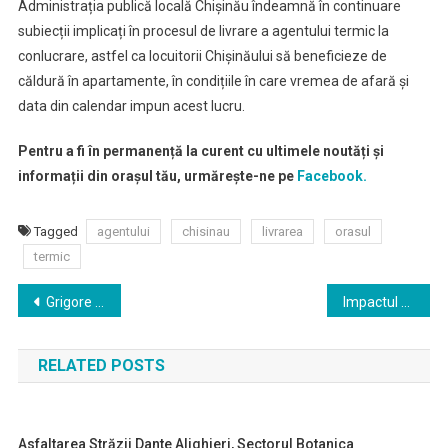
Administrația publică locală Chișinău îndeamnă în continuare
subiecții implicați în procesul de livrare a agentului termic la
conlucrare, astfel ca locuitorii Chișinăului să beneficieze de
căldură în apartamente, în condițiile în care vremea de afară și
data din calendar impun acest lucru.
Pentru a fi în permanență la curent cu ultimele noutăți și
informații din orașul tău, urmărește-ne pe
Facebook.
Tagged
agentului
chisinau
livrarea
orasul
termic
Navigare
Grigore Vieru, poetul care a visat viața întreagă să ”treacă Prutul”
Impactul alegerilor de la Chișinău asupra Coaliției
în
RELATED POSTS
articole
Asfaltarea Străzii Dante Alighieri, Sectorul Botanica