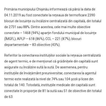
Primăria municipiului Chişinău informează că până la data de
04.11.2019 au fost conectate la rețeaua de termoficare 2390
blocuri de locuințe cu încălzire centralizată din capitală, din totalul
de 2731 sau 88%. Dintre acestea, cele mai multe obiective
conectate – 1468 (94%) aparțin fondului municipal de locuințe
(ÎMGFL); APLP – 618 (86%); CCL – 221 (87%); blocuri
departamentale – 83 obiective (43%).
Referitor la conectarea instituțiilor sociale la rețeaua centralizată
de agent termic, e de menționat că grădinițele din capitală sunt
asigurate cu încălzire sută la sută. De asemenea, pentru
instituțiile de învățământ preuniversitar, conectarea la agentul
termic este realizată la nivel de 74% sau 104 școli și licee din
totalul de 140. Totodată, instituțiile medicale din capitală sunt
conectate în proporție de 81 la sută sau 51 de obiective din totalul
de 63.