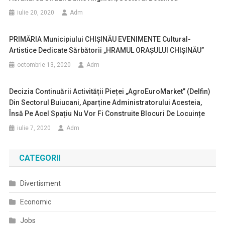
iulie 20, 2020
Adm
PRIMĂRIA Municipiului CHIȘINĂU EVENIMENTE Cultural-
Artistice Dedicate Sărbătorii „HRAMUL ORAȘULUI CHIȘINĂU”
octombrie 13, 2020
Adm
Decizia Continuării Activității Pieței „AgroEuroMarket” (Delfin)
Din Sectorul Buiucani, Aparține Administratorului Acesteia,
Însă Pe Acel Spațiu Nu Vor Fi Construite Blocuri De Locuințe
iulie 7, 2020
Adm
CATEGORII
Divertisment
Economic
Jobs