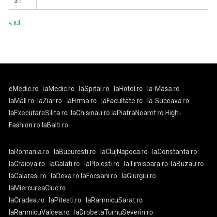
31
« iul.
eMedic.ro
laMedic.ro
laSpital.ro
laHotel.ro
la-Masa.ro
laMall.ro
laZiar.ro
laFirma.ro
laFacultate.ro
la-Suceava.ro
laExecutareSilita.ro
laChisinau.ro
laPiatraNeamt.ro
High-
Fashion.ro
laBalti.ro
laRomania.ro
laBucuresti.ro
laClujNapoca.ro
laConstanta.ro
laCraiova.ro
laGalati.ro
laPloiesti.ro
laTimisoara.ro
laBuzau.ro
laCalarasi.ro
laDeva.ro
laFocsani.ro
laGiurgiu.ro
laMiercureaCiuc.ro
laOradea.ro
laPitesti.ro
laRamnicuSarat.ro
laRamnicuValcea.ro
laDrobetaTurnuSeverin.ro