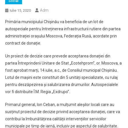
Social
Adm
Iulie 15, 2020
Primăria municipiului Chișinău va beneficia de un lot de
autospeciale pentru întreținerea infrastructurii rutiere din partea
administrației orașului Moscova, Federația Rusă, acordate prin
contract de donație.
Un proiect de decizie care prevede acceptarea donației din
partea Întreprinderii Unitare de Stat „Ecotehprom”, or. Moscova, a
fost aprobat marți, 14 iulie, a.c., de Consiliul municipal Chișinău.
Lotul de mașini este constituit din 5 unități specializate, cu rulaj
pentru deszăpezirea și salubrizarea drumurilor. Autospecialele
vor fi distribuite Î.M. Regia „Exdrupo”.
Primarul general, Ion Ceban, a mulțumit aleșilor locali care au
susținut proiectul de decizie privind acceptarea donației, care va
contribui la îmbunătățirea calității intervențiilor serviciilor
municipale pe timp de iarnă, inclusiv pe aspectul de salubritate.