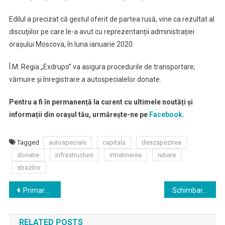
Edilul a precizat că gestul oferit de partea rusă, vine ca rezultat al
discuţiilor pe care le-a avut cu reprezentanții administrației
orașului Moscova, în luna ianuarie 2020.
Î.M. Regia „Exdrupo” va asigura procedurile de transportare,
vămuire și înregistrare a autospecialelor donate.
Pentru a fi în permanență la curent cu ultimele noutăți și
informații din orașul tău, urmărește-ne pe
Facebook.
Tagged
autospeciale
capitala
deszapezirea
donatie
infrastructurii
intretinerea
rutiere
strazilor
Navigare
Primarul general a inspectat lucrările de reparație la grădinițele din capitală
Schimbarea categoriei străzii 31 August 1989 din municipiul Chișinău
în
RELATED POSTS