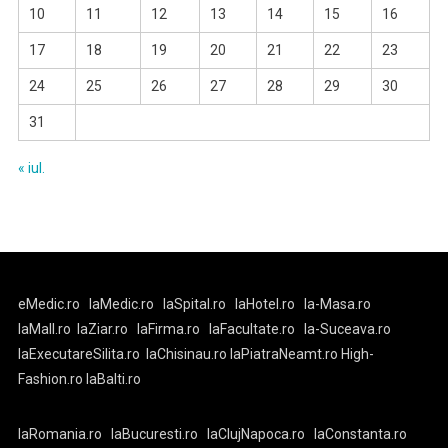
10
11
12
13
14
15
16
17
18
19
20
21
22
23
24
25
26
27
28
29
30
31
« iul.
eMedic.ro
laMedic.ro
laSpital.ro
laHotel.ro
la-Masa.ro
laMall.ro
laZiar.ro
laFirma.ro
laFacultate.ro
la-Suceava.ro
laExecutareSilita.ro
laChisinau.ro
laPiatraNeamt.ro
High-
Fashion.ro
laBalti.ro
laRomania.ro
laBucuresti.ro
laClujNapoca.ro
laConstanta.ro