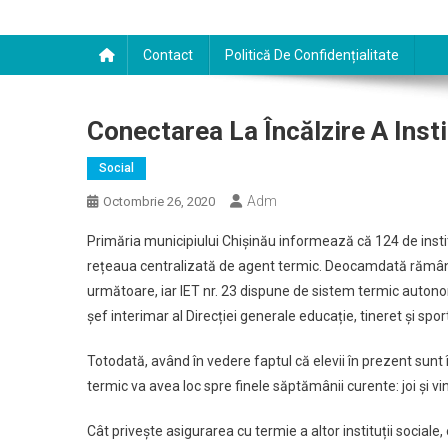
Contact
Politică De Confidențialitate
Conectarea La Încălzire A Insti
Social
Adm
Octombrie 26, 2020
Primăria municipiului Chișinău informează că 124 de instit
rețeaua centralizată de agent termic. Deocamdată rămâne
următoare, iar IET nr. 23 dispune de sistem termic autono
șef interimar al Direcției generale educație, tineret și spo
Totodată, având în vedere faptul că elevii în prezent sunt 
termic va avea loc spre finele săptămânii curente: joi și vine
Cât privește asigurarea cu termie a altor instituții social