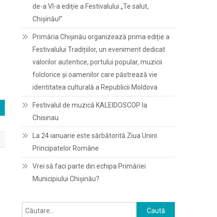
de-a VI-a ediție a Festivalului „Te salut,
Chișinău!”
Primăria Chișinău organizează prima ediție a
Festivalului Tradițiilor, un eveniment dedicat
valorilor autentice, portului popular, muzicii
folclorice și oamenilor care păstrează vie
identitatea culturală a Republicii Moldova
Festivalul de muzică KALEIDOSCOP la
Chisinau
La 24 ianuarie este sărbătorită Ziua Unirii
Principatelor Române
Vrei să faci parte din echipa Primăriei
Municipiului Chișinău?
n
Caută