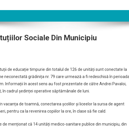
tuțiilor Sociale Din Municipiu
uții de educație timpurie din totalul de 126 de unități sunt conectate la
 neconectată grădinița nr. 79 care urmează a fi redeschisă în perioad
m. Informații în acest sens au fost prezentate de către Andrei Pavaloi,
rt, în cadrul ședinței operative săptămânale de luni.
în vacanța de toamnă, conectarea școlilor și liceelor la sursa de agent
ri, pentru ca la revenirea copiilor la ore, în clase să fie cald.
e, e de menționat că 14 unități medico-sanitare publice din municipiu, din