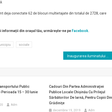
tă.
unt deja conectate 62 de blocuri multietajate din totalul de 2728, care
și informații din orașul tău, urmărește-ne pe
Facebook.
nicipiu
sociale
Inaugurarea iluminatului decorativ a trei clădiri de importanță istorică din Capitală
ransportului Public
Cadouri Din Partea Administraţiei
 Perioada 15 – 30 Iunie
Publice Locale Chişinău Cu Prilejul
Sărbătorilor De Iarnă, Pentru Copiii Di
Grădiniţe
020
Adm
decembrie 19, 2019
Adm