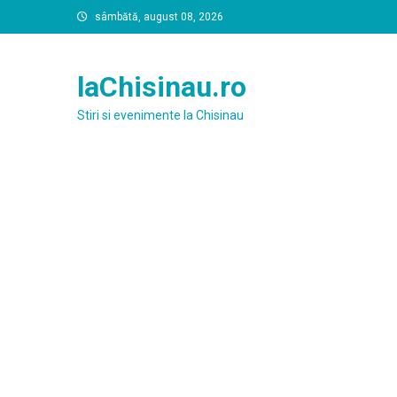
Skip
sâmbătă, august 08, 2026
to
content
laChisinau.ro
Stiri si evenimente la Chisinau