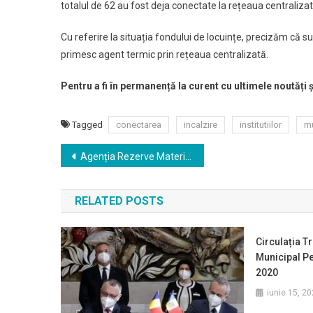
totalul de 62 au fost deja conectate la rețeaua centraliza
Cu referire la situația fondului de locuințe, precizăm că s
primesc agent termic prin rețeaua centralizată.
Pentru a fi în permanență la curent cu ultimele noutăți 
Tagged
conectarea
incalzire
institutiilor
mu
Navigare
Agenția Rezerve Materiale propune spre realizare bunuri din rezervele materiale de stat
în
RELATED POSTS
articole
Circulația T
Municipal Pe
2020
iunie 15, 2