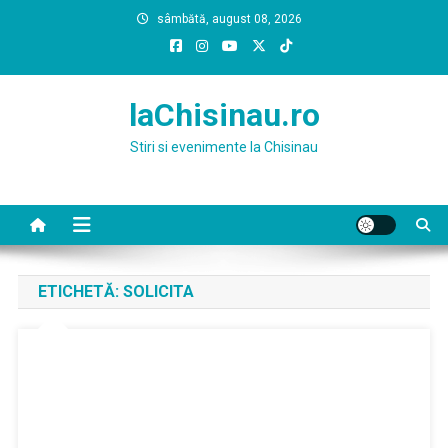
Skip
sâmbătă, august 08, 2026
to
content
laChisinau.ro
Stiri si evenimente la Chisinau
ETICHETĂ:
SOLICITA