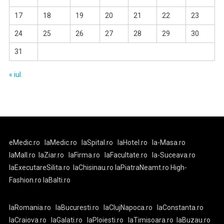
17
18
19
20
21
22
23
24
25
26
27
28
29
30
31
« iul.
eMedic.ro
laMedic.ro
laSpital.ro
laHotel.ro
la-Masa.ro
laMall.ro
laZiar.ro
laFirma.ro
laFacultate.ro
la-Suceava.ro
laExecutareSilita.ro
laChisinau.ro
laPiatraNeamt.ro
High-
Fashion.ro
laBalti.ro
laRomania.ro
laBucuresti.ro
laClujNapoca.ro
laConstanta.ro
laCraiova.ro
laGalati.ro
laPloiesti.ro
laTimisoara.ro
laBuzau.ro