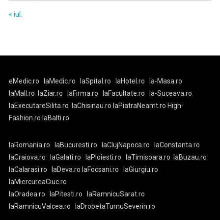
« iul.
eMedic.ro
laMedic.ro
laSpital.ro
laHotel.ro
la-Masa.ro
laMall.ro
laZiar.ro
laFirma.ro
laFacultate.ro
la-Suceava.ro
laExecutareSilita.ro
laChisinau.ro
laPiatraNeamt.ro
High-
Fashion.ro
laBalti.ro
laRomania.ro
laBucuresti.ro
laClujNapoca.ro
laConstanta.ro
laCraiova.ro
laGalati.ro
laPloiesti.ro
laTimisoara.ro
laBuzau.ro
laCalarasi.ro
laDeva.ro
laFocsani.ro
laGiurgiu.ro
laMiercureaCiuc.ro
laOradea.ro
laPitesti.ro
laRamnicuSarat.ro
laRamnicuValcea.ro
laDrobetaTurnuSeverin.ro