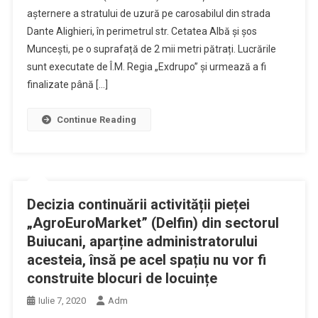
așternere a stratului de uzură pe carosabilul din strada
Dante Alighieri, în perimetrul str. Cetatea Albă și șos
Muncești, pe o suprafață de 2 mii metri pătrați. Lucrările
sunt executate de Î.M. Regia „Exdrupo” și urmează a fi
finalizate până […]
Continue Reading
Decizia continuării activității pieței
„AgroEuroMarket” (Delfin) din sectorul
Buiucani, aparține administratorului
acesteia, însă pe acel spațiu nu vor fi
construite blocuri de locuințe
Iulie 7, 2020
Adm