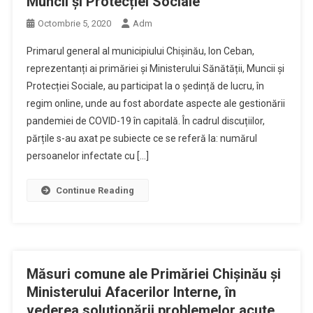
Muncii și Protecției Sociale
Octombrie 5, 2020
Adm
Primarul general al municipiului Chișinău, Ion Ceban,
reprezentanți ai primăriei și Ministerului Sănătății, Muncii și
Protecției Sociale, au participat la o ședință de lucru, în
regim online, unde au fost abordate aspecte ale gestionării
pandemiei de COVID-19 în capitală. În cadrul discuțiilor,
părțile s-au axat pe subiecte ce se referă la: numărul
persoanelor infectate cu […]
Continue Reading
Măsuri comune ale Primăriei Chișinău și
Ministerului Afacerilor Interne, în
vederea soluționării problemelor acute