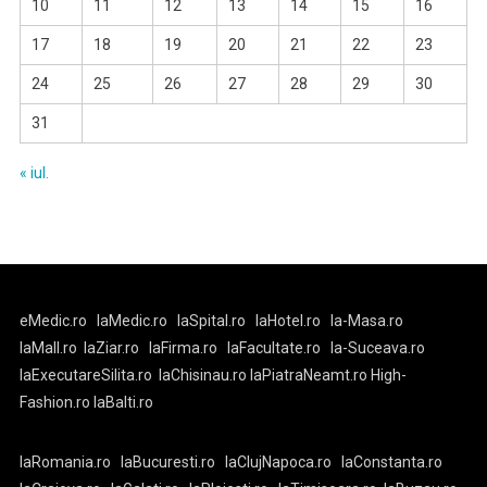
10
11
12
13
14
15
16
17
18
19
20
21
22
23
24
25
26
27
28
29
30
31
« iul.
eMedic.ro
laMedic.ro
laSpital.ro
laHotel.ro
la-Masa.ro
laMall.ro
laZiar.ro
laFirma.ro
laFacultate.ro
la-Suceava.ro
laExecutareSilita.ro
laChisinau.ro
laPiatraNeamt.ro
High-
Fashion.ro
laBalti.ro
laRomania.ro
laBucuresti.ro
laClujNapoca.ro
laConstanta.ro