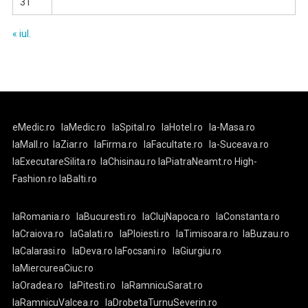
31
« iul.
eMedic.ro
laMedic.ro
laSpital.ro
laHotel.ro
la-Masa.ro
laMall.ro
laZiar.ro
laFirma.ro
laFacultate.ro
la-Suceava.ro
laExecutareSilita.ro
laChisinau.ro
laPiatraNeamt.ro
High-
Fashion.ro
laBalti.ro
laRomania.ro
laBucuresti.ro
laClujNapoca.ro
laConstanta.ro
laCraiova.ro
laGalati.ro
laPloiesti.ro
laTimisoara.ro
laBuzau.ro
laCalarasi.ro
laDeva.ro
laFocsani.ro
laGiurgiu.ro
laMiercureaCiuc.ro
laOradea.ro
laPitesti.ro
laRamnicuSarat.ro
laRamnicuValcea.ro
laDrobetaTurnuSeverin.ro