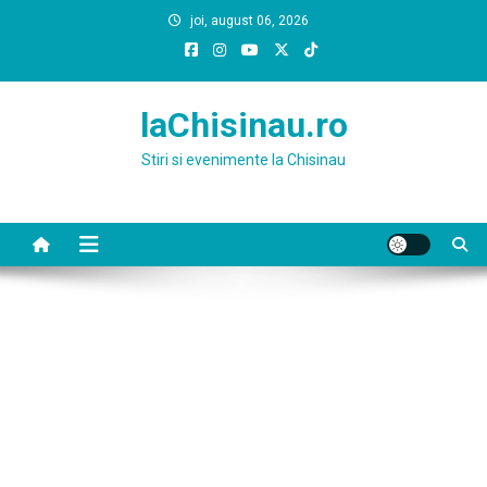
Skip
joi, august 06, 2026
to
content
laChisinau.ro
Stiri si evenimente la Chisinau