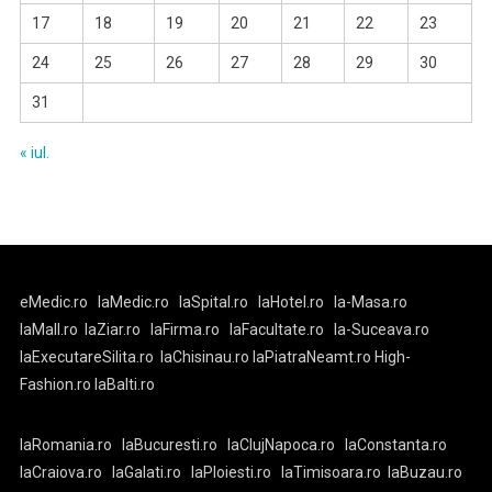
17
18
19
20
21
22
23
24
25
26
27
28
29
30
31
« iul.
eMedic.ro
laMedic.ro
laSpital.ro
laHotel.ro
la-Masa.ro
laMall.ro
laZiar.ro
laFirma.ro
laFacultate.ro
la-Suceava.ro
laExecutareSilita.ro
laChisinau.ro
laPiatraNeamt.ro
High-
Fashion.ro
laBalti.ro
laRomania.ro
laBucuresti.ro
laClujNapoca.ro
laConstanta.ro
laCraiova.ro
laGalati.ro
laPloiesti.ro
laTimisoara.ro
laBuzau.ro