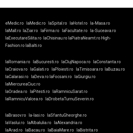
eMedic.ro
laMedic.ro
laSpital.ro
laHotel.ro
la-Masa.ro
laMall.ro
laZiar.ro
laFirma.ro
laFacultate.ro
la-Suceava.ro
laExecutareSilita.ro
laChisinau.ro
laPiatraNeamt.ro
High-
Fashion.ro
laBalti.ro
laRomania.ro
laBucuresti.ro
laClujNapoca.ro
laConstanta.ro
laCraiova.ro
laGalati.ro
laPloiesti.ro
laTimisoara.ro
laBuzau.ro
laCalarasi.ro
laDeva.ro
laFocsani.ro
laGiurgiu.ro
laMiercureaCiuc.ro
laOradea.ro
laPitesti.ro
laRamnicuSarat.ro
laRamnicuValcea.ro
laDrobetaTurnuSeverin.ro
laBrasov.ro
la-Iasi.ro
laSfantuGheorghe.ro
laVaslui.ro
laAlbaIulia.ro
laAlexandria.ro
laArad.ro
laBacau.ro
laBaiaMare.ro
laBistrita.ro