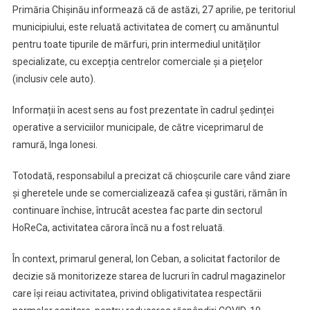
Primăria Chișinău informează că de astăzi, 27 aprilie, pe teritoriul
municipiului, este reluată activitatea de comerț cu amănuntul
pentru toate tipurile de mărfuri, prin intermediul unităților
specializate, cu excepția centrelor comerciale și a piețelor
(inclusiv cele auto).
Informații în acest sens au fost prezentate în cadrul ședinței
operative a serviciilor municipale, de către viceprimarul de
ramură, Inga Ionesi.
Totodată, responsabilul a precizat că chioșcurile care vând ziare
și gheretele unde se comercializează cafea și gustări, rămân în
continuare închise, întrucât acestea fac parte din sectorul
HoReCa, activitatea cărora încă nu a fost reluată.
În context, primarul general, Ion Ceban, a solicitat factorilor de
decizie să monitorizeze starea de lucruri în cadrul magazinelor
care își reiau activitatea, privind obligativitatea respectării