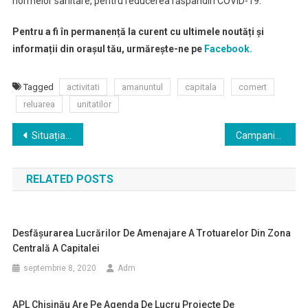
normelor sanitare, pentru reducerea răspândiri COVID-19.
Pentru a fi în permanență la curent cu ultimele noutăți și
informații din orașul tău, urmărește-ne pe
Facebook.
Tagged
activitati
amanuntul
capitala
comert
reluarea
unitatilor
Navigare
Situația privind lucrările de reabilitare a Stației de epurare apelor reziduale din capitală
Campania de dezinsecție și deratizare în subsolurile blocurilor de locuințe din Chișinău
în
RELATED POSTS
articole
Desfășurarea Lucrărilor De Amenajare A Trotuarelor Din Zona
Centrală A Capitalei
septembrie 8, 2020
Adm
APL Chișinău Are Pe Agenda De Lucru Proiecte De