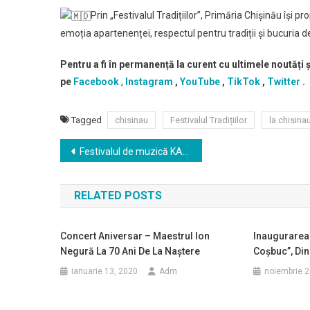
Prin „Festivalul Tradițiilor”, Primăria Chișinău își p
emoția apartenenței, respectul pentru tradiții și bucuria 
Pentru a fi în permanență la curent cu ultimele noutăți 
pe
Facebook
,
Instagram
,
YouTube
,
TikTok
,
Twitter
.
Tagged
chisinau
Festivalul Tradițiilor
la chisina
Navigare
Festivalul de muzică KALEIDOSCOP la Chisinau
în
RELATED POSTS
articole
Concert Aniversar – Maestrul Ion
Inaugurarea 
Negură La 70 Ani De La Naștere
Coșbuc”, Din
ianuarie 13, 2020
Adm
noiembrie 2