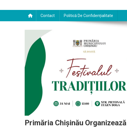
Contact
Politică De Confidențialitate
Primăria Chișinău Organizează P