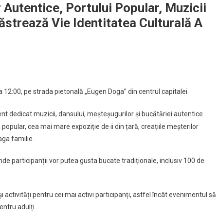
 Autentice, Portului Popular, Muzicii
ăstrează Vie Identitatea Culturală A
 12:00, pe strada pietonală „Eugen Doga” din centrul capitalei.
t dedicat muzicii, dansului, meșteșugurilor și bucătăriei autentice
popular, cea mai mare expoziție de ii din țară, creațiile meșterilor
eaga familie.
nde participanții vor putea gusta bucate tradiționale, inclusiv 100 de
activități pentru cei mai activi participanți, astfel încât evenimentul să
entru adulți.