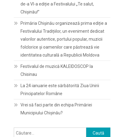
de-a VI-a ediție a Festivalului „Te salut,
Chișinău!”
Primăria Chișinău organizează prima ediție a
Festivalului Tradițiilor, un eveniment dedicat
valorilor autentice, portului popular, muzicii
folclorice și oamenilor care păstrează vie
identitatea culturală a Republicii Moldova
Festivalul de muzică KALEIDOSCOP la
Chisinau
La 24 ianuarie este sărbătorită Ziua Unirii
Principatelor Române
Vrei să faci parte din echipa Primăriei
Municipiului Chișinău?
Caută