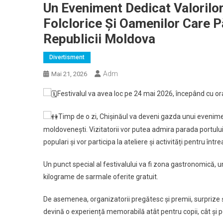
Un Eveniment Dedicat Valorilor
Folclorice Și Oamenilor Care P
Republicii Moldova
Divertisment
Adm
Mai 21, 2026
Festivalul va avea loc pe 24 mai 2026, începând cu ora
Timp de o zi, Chișinăul va deveni gazda unui evenimen
moldovenești. Vizitatorii vor putea admira parada portului 
populari și vor participa la ateliere și activități pentru într
Un punct special al festivalului va fi zona gastronomică, u
kilograme de sarmale oferite gratuit.
De asemenea, organizatorii pregătesc și premii, surprize și 
devină o experiență memorabilă atât pentru copii, cât și p