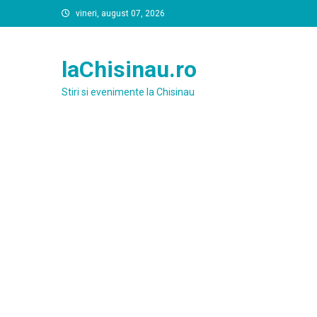
Skip
vineri, august 07, 2026
to
content
laChisinau.ro
Stiri si evenimente la Chisinau