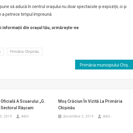
ropune să aducă în centrul orașului nu doar spectacole și expoziții, ci și
de a petrece timpul împreună.
și informații din orașul tău, urmărește-ne
u
Primăria Chișinău
Primăria municipiului Chișinău vă invită la cea de-a VI-a ediție a Festivalului „Te salut, Chișinău!”
Oficială A Scuarului „G.
Moș Crăciun În Vizită La Primăria
 Sectorul Râșcani
Chișinău
0, 2019
Adm
decembrie 3, 2019
Adm