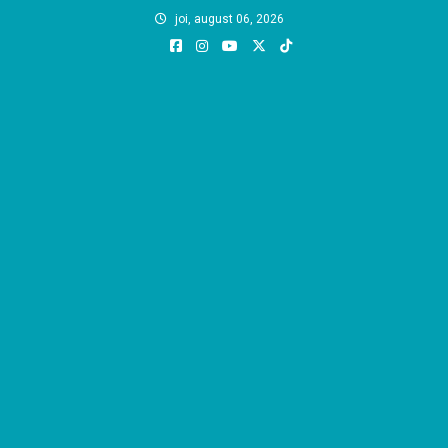
Skip
joi, august 06, 2026
to
content