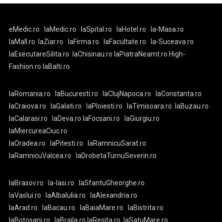
eMedic.ro
laMedic.ro
laSpital.ro
laHotel.ro
la-Masa.ro
laMall.ro
laZiar.ro
laFirma.ro
laFacultate.ro
la-Suceava.ro
laExecutareSilita.ro
laChisinau.ro
laPiatraNeamt.ro
High-
Fashion.ro
laBalti.ro
laRomania.ro
laBucuresti.ro
laClujNapoca.ro
laConstanta.ro
laCraiova.ro
laGalati.ro
laPloiesti.ro
laTimisoara.ro
laBuzau.ro
laCalarasi.ro
laDeva.ro
laFocsani.ro
laGiurgiu.ro
laMiercureaCiuc.ro
laOradea.ro
laPitesti.ro
laRamnicuSarat.ro
laRamnicuValcea.ro
laDrobetaTurnuSeverin.ro
laBrasov.ro
la-Iasi.ro
laSfantuGheorghe.ro
laVaslui.ro
laAlbaIulia.ro
laAlexandria.ro
laArad.ro
laBacau.ro
laBaiaMare.ro
laBistrita.ro
laBotosani.ro
laBraila.ro
laResita.ro
laSatuMare.ro