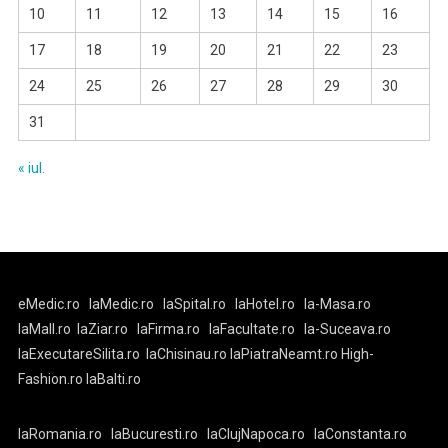
10
11
12
13
14
15
16
17
18
19
20
21
22
23
24
25
26
27
28
29
30
31
« iul.
eMedic.ro
laMedic.ro
laSpital.ro
laHotel.ro
la-Masa.ro
laMall.ro
laZiar.ro
laFirma.ro
laFacultate.ro
la-Suceava.ro
laExecutareSilita.ro
laChisinau.ro
laPiatraNeamt.ro
High-
Fashion.ro
laBalti.ro
laRomania.ro
laBucuresti.ro
laClujNapoca.ro
laConstanta.ro