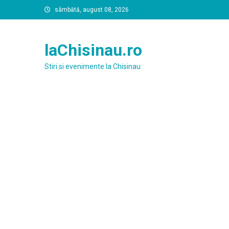
Skip
sâmbătă, august 08, 2026
to
content
laChisinau.ro
Stiri si evenimente la Chisinau