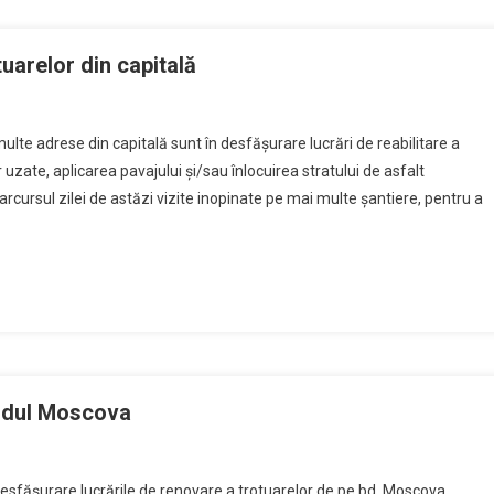
tuarelor din capitală
lte adrese din capitală sunt în desfășurare lucrări de reabilitare a
uzate, aplicarea pavajului și/sau înlocuirea stratului de asfalt
rcursul zilei de astăzi vizite inopinate pe mai multe șantiere, pentru a
ardul Moscova
esfășurare lucrările de renovare a trotuarelor de pe bd. Moscova,