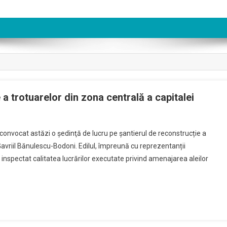
a trotuarelor din zona centrală a capitalei
 convocat astăzi o şedinţă de lucru pe şantierul de reconstrucție a
t Gavriil Bănulescu-Bodoni. Edilul, împreună cu reprezentanții
u inspectat calitatea lucrărilor executate privind amenajarea aleilor