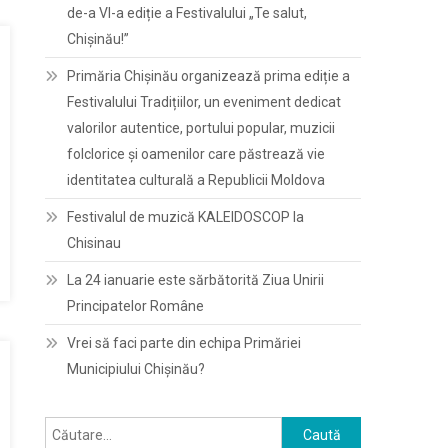
de-a VI-a ediție a Festivalului „Te salut,
Chișinău!”
Primăria Chișinău organizează prima ediție a
Festivalului Tradițiilor, un eveniment dedicat
valorilor autentice, portului popular, muzicii
folclorice și oamenilor care păstrează vie
identitatea culturală a Republicii Moldova
Festivalul de muzică KALEIDOSCOP la
Chisinau
La 24 ianuarie este sărbătorită Ziua Unirii
Principatelor Române
Vrei să faci parte din echipa Primăriei
Municipiului Chișinău?
Caută