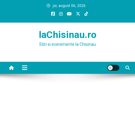
Skip
joi, august 06, 2026
to
content
laChisinau.ro
Stiri si evenimente la Chisinau