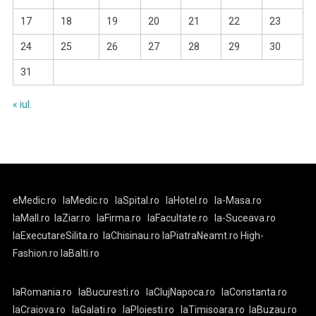
17
18
19
20
21
22
23
24
25
26
27
28
29
30
31
« iul.
eMedic.ro
laMedic.ro
laSpital.ro
laHotel.ro
la-Masa.ro
laMall.ro
laZiar.ro
laFirma.ro
laFacultate.ro
la-Suceava.ro
laExecutareSilita.ro
laChisinau.ro
laPiatraNeamt.ro
High-
Fashion.ro
laBalti.ro
laRomania.ro
laBucuresti.ro
laClujNapoca.ro
laConstanta.ro
laCraiova.ro
laGalati.ro
laPloiesti.ro
laTimisoara.ro
laBuzau.ro