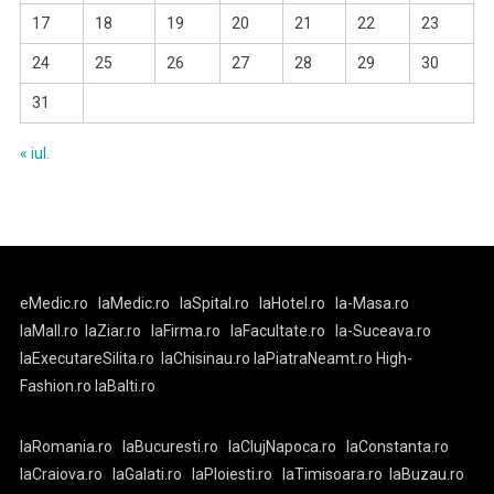
17
18
19
20
21
22
23
24
25
26
27
28
29
30
31
« iul.
eMedic.ro
laMedic.ro
laSpital.ro
laHotel.ro
la-Masa.ro
laMall.ro
laZiar.ro
laFirma.ro
laFacultate.ro
la-Suceava.ro
laExecutareSilita.ro
laChisinau.ro
laPiatraNeamt.ro
High-
Fashion.ro
laBalti.ro
laRomania.ro
laBucuresti.ro
laClujNapoca.ro
laConstanta.ro
laCraiova.ro
laGalati.ro
laPloiesti.ro
laTimisoara.ro
laBuzau.ro