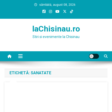
Skip
sâmbătă, august 08, 2026
to
content
laChisinau.ro
Stiri si evenimente la Chisinau
ETICHETĂ:
SANATATE