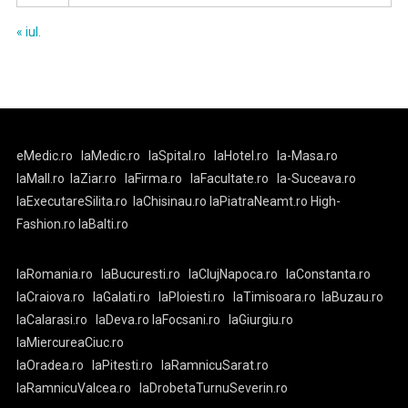
« iul.
eMedic.ro
laMedic.ro
laSpital.ro
laHotel.ro
la-Masa.ro
laMall.ro
laZiar.ro
laFirma.ro
laFacultate.ro
la-Suceava.ro
laExecutareSilita.ro
laChisinau.ro
laPiatraNeamt.ro
High-
Fashion.ro
laBalti.ro
laRomania.ro
laBucuresti.ro
laClujNapoca.ro
laConstanta.ro
laCraiova.ro
laGalati.ro
laPloiesti.ro
laTimisoara.ro
laBuzau.ro
laCalarasi.ro
laDeva.ro
laFocsani.ro
laGiurgiu.ro
laMiercureaCiuc.ro
laOradea.ro
laPitesti.ro
laRamnicuSarat.ro
laRamnicuValcea.ro
laDrobetaTurnuSeverin.ro