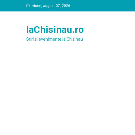
Skip
vineri, august 07, 2026
to
content
laChisinau.ro
Stiri si evenimente la Chisinau