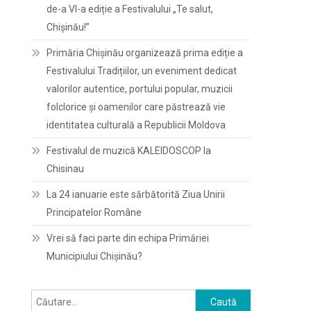
de-a VI-a ediție a Festivalului „Te salut,
Chișinău!”
Primăria Chișinău organizează prima ediție a
Festivalului Tradițiilor, un eveniment dedicat
valorilor autentice, portului popular, muzicii
folclorice și oamenilor care păstrează vie
identitatea culturală a Republicii Moldova
Festivalul de muzică KALEIDOSCOP la
Chisinau
La 24 ianuarie este sărbătorită Ziua Unirii
Principatelor Române
Vrei să faci parte din echipa Primăriei
Municipiului Chișinău?
Caută