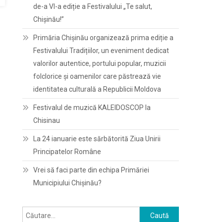
de-a VI-a ediție a Festivalului „Te salut,
Chișinău!”
Primăria Chișinău organizează prima ediție a
Festivalului Tradițiilor, un eveniment dedicat
valorilor autentice, portului popular, muzicii
folclorice și oamenilor care păstrează vie
identitatea culturală a Republicii Moldova
Festivalul de muzică KALEIDOSCOP la
Chisinau
La 24 ianuarie este sărbătorită Ziua Unirii
Principatelor Române
Vrei să faci parte din echipa Primăriei
Municipiului Chișinău?
Caută