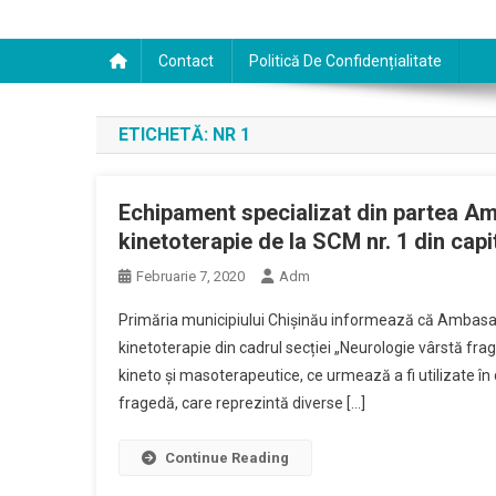
Contact
Politică De Confidențialitate
ETICHETĂ:
NR 1
Echipament specializat din partea Amb
kinetoterapie de la SCM nr. 1 din capi
Februarie 7, 2020
Adm
Primăria municipiului Chişinău informează că Ambasada
kinetoterapie din cadrul secției „Neurologie vârstă fra
kineto și masoterapeutice, ce urmează a fi utilizate în c
fragedă, care reprezintă diverse […]
Continue Reading