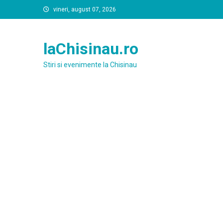
Skip
vineri, august 07, 2026
to
content
laChisinau.ro
Stiri si evenimente la Chisinau