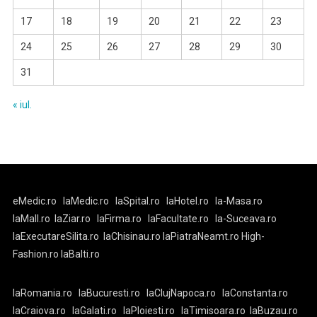
17
18
19
20
21
22
23
24
25
26
27
28
29
30
31
« iul.
eMedic.ro
laMedic.ro
laSpital.ro
laHotel.ro
la-Masa.ro
laMall.ro
laZiar.ro
laFirma.ro
laFacultate.ro
la-Suceava.ro
laExecutareSilita.ro
laChisinau.ro
laPiatraNeamt.ro
High-
Fashion.ro
laBalti.ro
laRomania.ro
laBucuresti.ro
laClujNapoca.ro
laConstanta.ro
laCraiova.ro
laGalati.ro
laPloiesti.ro
laTimisoara.ro
laBuzau.ro