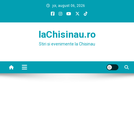
Skip
joi, august 06, 2026
to
content
laChisinau.ro
Stiri si evenimente la Chisinau