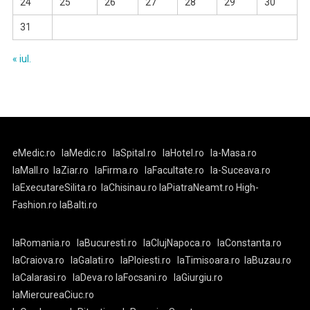
24
25
26
27
28
29
30
31
« iul.
eMedic.ro
laMedic.ro
laSpital.ro
laHotel.ro
la-Masa.ro
laMall.ro
laZiar.ro
laFirma.ro
laFacultate.ro
la-Suceava.ro
laExecutareSilita.ro
laChisinau.ro
laPiatraNeamt.ro
High-
Fashion.ro
laBalti.ro
laRomania.ro
laBucuresti.ro
laClujNapoca.ro
laConstanta.ro
laCraiova.ro
laGalati.ro
laPloiesti.ro
laTimisoara.ro
laBuzau.ro
laCalarasi.ro
laDeva.ro
laFocsani.ro
laGiurgiu.ro
laMiercureaCiuc.ro