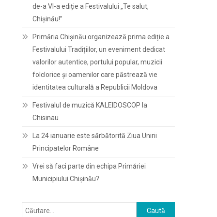
de-a VI-a ediție a Festivalului „Te salut,
Chișinău!”
Primăria Chișinău organizează prima ediție a
Festivalului Tradițiilor, un eveniment dedicat
valorilor autentice, portului popular, muzicii
folclorice și oamenilor care păstrează vie
identitatea culturală a Republicii Moldova
Festivalul de muzică KALEIDOSCOP la
Chisinau
La 24 ianuarie este sărbătorită Ziua Unirii
Principatelor Române
Vrei să faci parte din echipa Primăriei
Municipiului Chișinău?
Caută