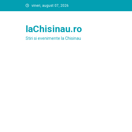
Skip
vineri, august 07, 2026
to
content
laChisinau.ro
Stiri si evenimente la Chisinau