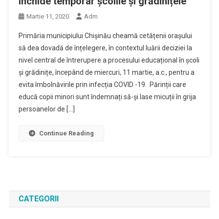
închide temporar școlile și grădinițele
Martie 11, 2020
Adm
Primăria municipiului Chișinău cheamă cetățenii orașului
să dea dovadă de înțelegere, în contextul luării deciziei la
nivel central de întrerupere a procesului educațional în școli
și grădinițe, începând de miercuri, 11 martie, a.c., pentru a
evita îmbolnăvirile prin infecția COVID -19. Părinții care
educă copii minori sunt îndemnați să-și lase micuții în grija
persoanelor de […]
Continue Reading
CATEGORII