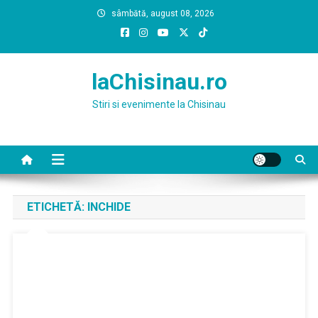
Skip
sâmbătă, august 08, 2026
to
content
laChisinau.ro
Stiri si evenimente la Chisinau
ETICHETĂ:
INCHIDE