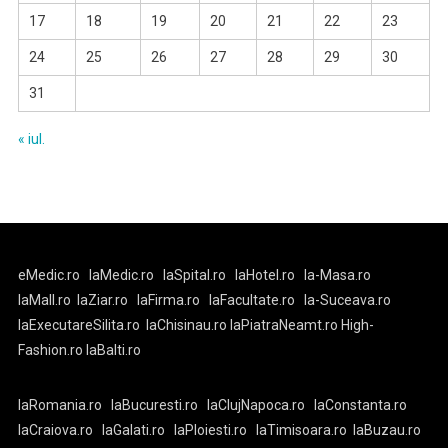
17
18
19
20
21
22
23
24
25
26
27
28
29
30
31
« iul.
eMedic.ro
laMedic.ro
laSpital.ro
laHotel.ro
la-Masa.ro
laMall.ro
laZiar.ro
laFirma.ro
laFacultate.ro
la-Suceava.ro
laExecutareSilita.ro
laChisinau.ro
laPiatraNeamt.ro
High-
Fashion.ro
laBalti.ro
laRomania.ro
laBucuresti.ro
laClujNapoca.ro
laConstanta.ro
laCraiova.ro
laGalati.ro
laPloiesti.ro
laTimisoara.ro
laBuzau.ro