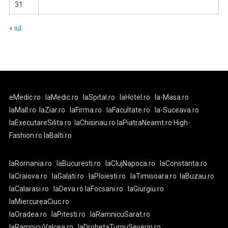
31
« iul.
eMedic.ro
laMedic.ro
laSpital.ro
laHotel.ro
la-Masa.ro
laMall.ro
laZiar.ro
laFirma.ro
laFacultate.ro
la-Suceava.ro
laExecutareSilita.ro
laChisinau.ro
laPiatraNeamt.ro
High-
Fashion.ro
laBalti.ro
laRomania.ro
laBucuresti.ro
laClujNapoca.ro
laConstanta.ro
laCraiova.ro
laGalati.ro
laPloiesti.ro
laTimisoara.ro
laBuzau.ro
laCalarasi.ro
laDeva.ro
laFocsani.ro
laGiurgiu.ro
laMiercureaCiuc.ro
laOradea.ro
laPitesti.ro
laRamnicuSarat.ro
laRamnicuValcea.ro
laDrobetaTurnuSeverin.ro