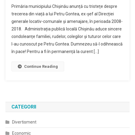
Primăria municipiului Chișinău anunță cu tristețe despre
trecerea din viață a lui Petru Gontea, ex-șef al Direcției
generale locativ-comunale și amenajare, în perioada 2008-
2018. Administrația publică locală Chișinău aduce sincere
condoleanțe familiei, rudelor, colegilor și tuturor celor care
l-au cunoscut pe Petru Gontea. Dumnezeu să-l odihnească
în pace! Pentru a fi în permanență la curent […]
Continue Reading
CATEGORII
Divertisment
Economic