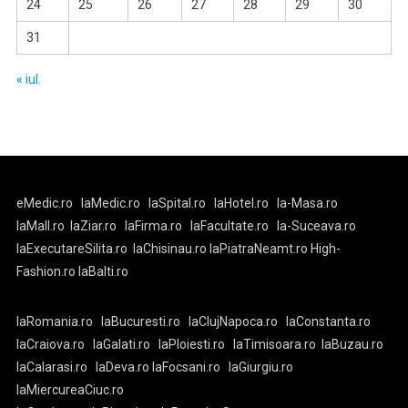
24
25
26
27
28
29
30
31
« iul.
eMedic.ro
laMedic.ro
laSpital.ro
laHotel.ro
la-Masa.ro
laMall.ro
laZiar.ro
laFirma.ro
laFacultate.ro
la-Suceava.ro
laExecutareSilita.ro
laChisinau.ro
laPiatraNeamt.ro
High-
Fashion.ro
laBalti.ro
laRomania.ro
laBucuresti.ro
laClujNapoca.ro
laConstanta.ro
laCraiova.ro
laGalati.ro
laPloiesti.ro
laTimisoara.ro
laBuzau.ro
laCalarasi.ro
laDeva.ro
laFocsani.ro
laGiurgiu.ro
laMiercureaCiuc.ro