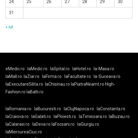
24
25
26
27
28
29
30
31
« iul.
eMedic.ro
laMedic.ro
laSpital.ro
laHotel.ro
la-Masa.ro
laMall.ro
laZiar.ro
laFirma.ro
laFacultate.ro
la-Suceava.ro
laExecutareSilita.ro
laChisinau.ro
laPiatraNeamt.ro
High-
Fashion.ro
laBalti.ro
laRomania.ro
laBucuresti.ro
laClujNapoca.ro
laConstanta.ro
laCraiova.ro
laGalati.ro
laPloiesti.ro
laTimisoara.ro
laBuzau.ro
laCalarasi.ro
laDeva.ro
laFocsani.ro
laGiurgiu.ro
laMiercureaCiuc.ro