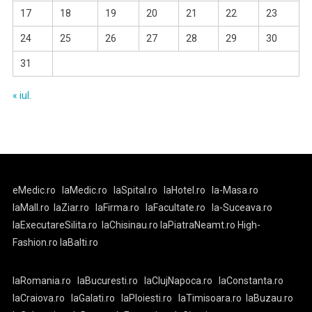
17
18
19
20
21
22
23
24
25
26
27
28
29
30
31
« iul.
eMedic.ro
laMedic.ro
laSpital.ro
laHotel.ro
la-Masa.ro
laMall.ro
laZiar.ro
laFirma.ro
laFacultate.ro
la-Suceava.ro
laExecutareSilita.ro
laChisinau.ro
laPiatraNeamt.ro
High-
Fashion.ro
laBalti.ro
laRomania.ro
laBucuresti.ro
laClujNapoca.ro
laConstanta.ro
laCraiova.ro
laGalati.ro
laPloiesti.ro
laTimisoara.ro
laBuzau.ro