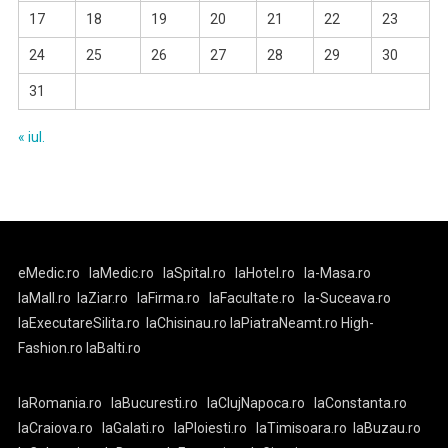
17
18
19
20
21
22
23
24
25
26
27
28
29
30
31
« iul.
eMedic.ro
laMedic.ro
laSpital.ro
laHotel.ro
la-Masa.ro
laMall.ro
laZiar.ro
laFirma.ro
laFacultate.ro
la-Suceava.ro
laExecutareSilita.ro
laChisinau.ro
laPiatraNeamt.ro
High-
Fashion.ro
laBalti.ro
laRomania.ro
laBucuresti.ro
laClujNapoca.ro
laConstanta.ro
laCraiova.ro
laGalati.ro
laPloiesti.ro
laTimisoara.ro
laBuzau.ro