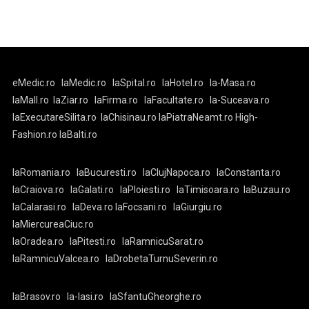
eMedic.ro
laMedic.ro
laSpital.ro
laHotel.ro
la-Masa.ro
laMall.ro
laZiar.ro
laFirma.ro
laFacultate.ro
la-Suceava.ro
laExecutareSilita.ro
laChisinau.ro
laPiatraNeamt.ro
High-
Fashion.ro
laBalti.ro
laRomania.ro
laBucuresti.ro
laClujNapoca.ro
laConstanta.ro
laCraiova.ro
laGalati.ro
laPloiesti.ro
laTimisoara.ro
laBuzau.ro
laCalarasi.ro
laDeva.ro
laFocsani.ro
laGiurgiu.ro
laMiercureaCiuc.ro
laOradea.ro
laPitesti.ro
laRamnicuSarat.ro
laRamnicuValcea.ro
laDrobetaTurnuSeverin.ro
laBrasov.ro
la-Iasi.ro
laSfantuGheorghe.ro