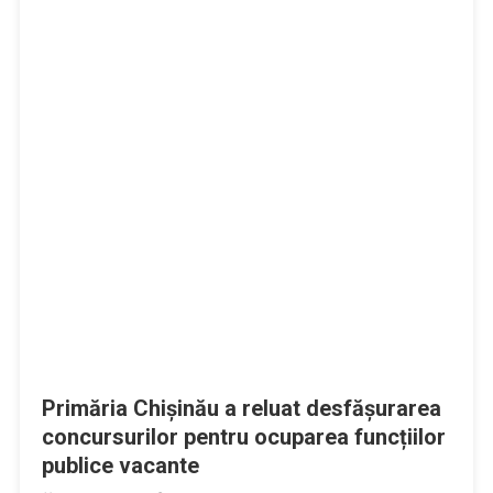
Primăria Chișinău a reluat desfășurarea
concursurilor pentru ocuparea funcțiilor
publice vacante