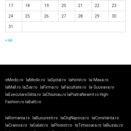
17
18
19
20
21
22
23
24
25
26
27
28
29
30
31
« iul.
eMedic.ro
laMedic.ro
laSpital.ro
laHotel.ro
la-Masa.ro
laMall.ro
laZiar.ro
laFirma.ro
laFacultate.ro
la-Suceava.ro
laExecutareSilita.ro
laChisinau.ro
laPiatraNeamt.ro
High-
Fashion.ro
laBalti.ro
laRomania.ro
laBucuresti.ro
laClujNapoca.ro
laConstanta.ro
laCraiova.ro
laGalati.ro
laPloiesti.ro
laTimisoara.ro
laBuzau.ro