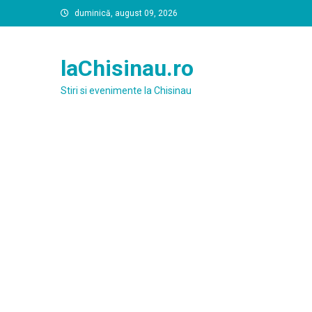
Skip
duminică, august 09, 2026
to
content
laChisinau.ro
Stiri si evenimente la Chisinau