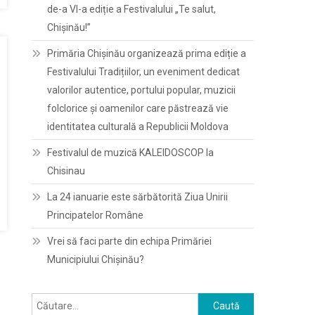
de-a VI-a ediție a Festivalului „Te salut,
Chișinău!”
Primăria Chișinău organizează prima ediție a
Festivalului Tradițiilor, un eveniment dedicat
valorilor autentice, portului popular, muzicii
folclorice și oamenilor care păstrează vie
identitatea culturală a Republicii Moldova
Festivalul de muzică KALEIDOSCOP la
Chisinau
La 24 ianuarie este sărbătorită Ziua Unirii
Principatelor Române
Vrei să faci parte din echipa Primăriei
Municipiului Chișinău?
Caută