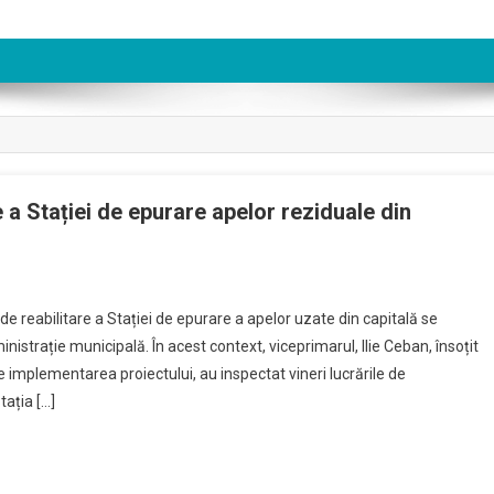
re a Stației de epurare apelor reziduale din
de reabilitare a Stației de epurare a apelor uzate din capitală se
strație municipală. În acest context, viceprimarul, Ilie Ceban, însoțit
e implementarea proiectului, au inspectat vineri lucrările de
tația […]