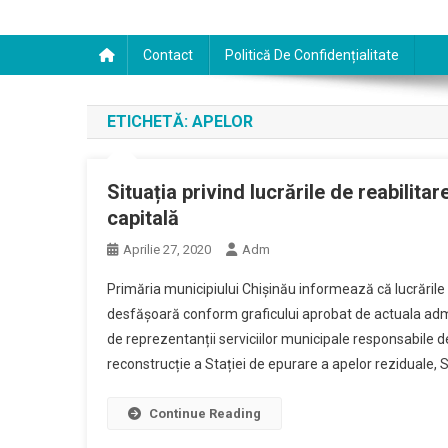
Contact
Politică De Confidențialitate
ETICHETĂ:
APELOR
Situația privind lucrările de reabilita
capitală
Aprilie 27, 2020
Adm
Primăria municipiului Chișinău informează că lucrările 
desfășoară conform graficului aprobat de actuala admini
de reprezentanții serviciilor municipale responsabile d
reconstrucție a Stației de epurare a apelor reziduale, S
Continue Reading