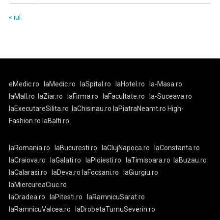
« iul.
eMedic.ro
laMedic.ro
laSpital.ro
laHotel.ro
la-Masa.ro
laMall.ro
laZiar.ro
laFirma.ro
laFacultate.ro
la-Suceava.ro
laExecutareSilita.ro
laChisinau.ro
laPiatraNeamt.ro
High-
Fashion.ro
laBalti.ro
laRomania.ro
laBucuresti.ro
laClujNapoca.ro
laConstanta.ro
laCraiova.ro
laGalati.ro
laPloiesti.ro
laTimisoara.ro
laBuzau.ro
laCalarasi.ro
laDeva.ro
laFocsani.ro
laGiurgiu.ro
laMiercureaCiuc.ro
laOradea.ro
laPitesti.ro
laRamnicuSarat.ro
laRamnicuValcea.ro
laDrobetaTurnuSeverin.ro