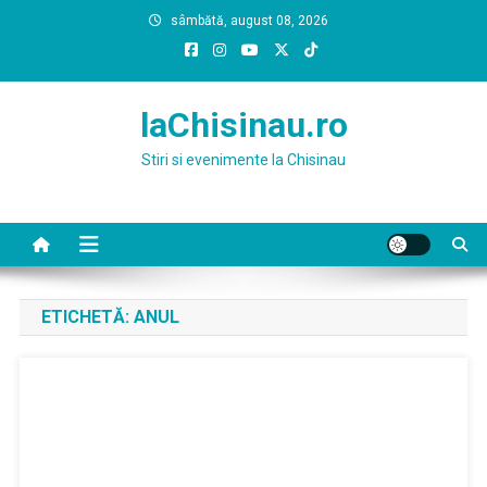
Skip
sâmbătă, august 08, 2026
to
content
laChisinau.ro
Stiri si evenimente la Chisinau
ETICHETĂ:
ANUL