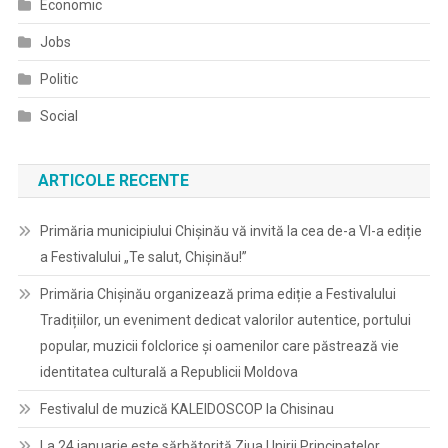
Economic
Jobs
Politic
Social
ARTICOLE RECENTE
Primăria municipiului Chișinău vă invită la cea de-a VI-a ediție
a Festivalului „Te salut, Chișinău!”
Primăria Chișinău organizează prima ediție a Festivalului
Tradițiilor, un eveniment dedicat valorilor autentice, portului
popular, muzicii folclorice și oamenilor care păstrează vie
identitatea culturală a Republicii Moldova
Festivalul de muzică KALEIDOSCOP la Chisinau
La 24 ianuarie este sărbătorită Ziua Unirii Principatelor