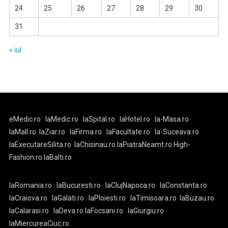
24
25
26
27
28
29
30
31
« iul.
eMedic.ro
laMedic.ro
laSpital.ro
laHotel.ro
la-Masa.ro
laMall.ro
laZiar.ro
laFirma.ro
laFacultate.ro
la-Suceava.ro
laExecutareSilita.ro
laChisinau.ro
laPiatraNeamt.ro
High-
Fashion.ro
laBalti.ro
laRomania.ro
laBucuresti.ro
laClujNapoca.ro
laConstanta.ro
laCraiova.ro
laGalati.ro
laPloiesti.ro
laTimisoara.ro
laBuzau.ro
laCalarasi.ro
laDeva.ro
laFocsani.ro
laGiurgiu.ro
laMiercureaCiuc.ro