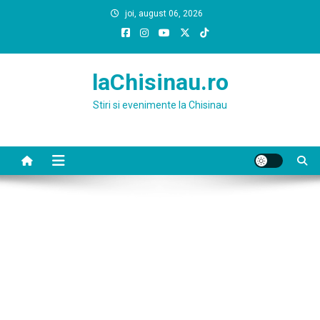
Skip
joi, august 06, 2026
to
content
laChisinau.ro
Stiri si evenimente la Chisinau